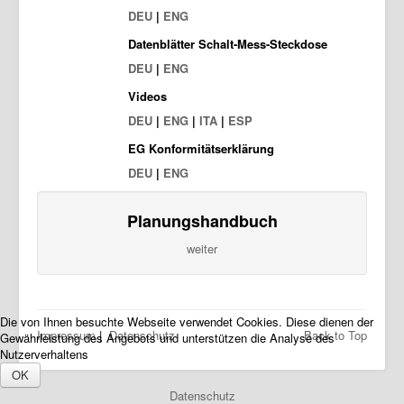
DEU
|
ENG
Datenblätter Schalt-Mess-Steckdose
DEU
|
ENG
Videos
DEU
|
ENG
|
ITA
|
ESP
EG Konformitätserklärung
DEU
|
ENG
Planungshandbuch
weiter
Die von Ihnen besuchte Webseite verwendet Cookies. Diese dienen der
Impressum
|
Datenschutz
Back to Top
Gewährleistung des Angebots und unterstützen die Analyse des
Nutzerverhaltens
OK
Datenschutz